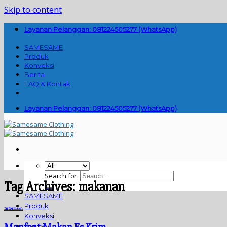
Skip to content
Layanan Pelanggan: 081224505277 (WhatsApp)
SAMESAME
Produk
Konveksi
Berita
FAQ & Kontak
Layanan Pelanggan: 081224505277 (WhatsApp)
Search for:
Tag Archives:
makanan
SAMESAME
Produk
Informasi
Konveksi
Berita