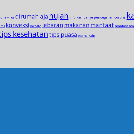
k
hujan
dirumah aja
ona virus
info
kampanye pencegahan corona
konveksi
lebaran
makanan
manfaat
tas
lacoste
manfaat ma
tips kesehatan
tips puasa
warna kain