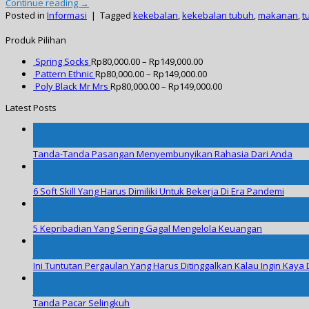
Continue reading
→
Posted in
Informasi
|
Tagged
kekebalan
,
kekebalan tubuh
,
makanan
,
t
Produk Pilihan
Spring Socks
Rp
80,000.00
–
Rp
149,000.00
Pattern Ethnic
Rp
80,000.00
–
Rp
149,000.00
Poly Black Mr Mrs
Rp
80,000.00
–
Rp
149,000.00
Latest Posts
06
Sep
Tanda-Tanda Pasangan Menyembunyikan Rahasia Dari Anda
13
Jul
6 Soft Skill Yang Harus Dimiliki Untuk Bekerja Di Era Pandemi
08
Jul
5 Kepribadian Yang Sering Gagal Mengelola Keuangan
06
Jul
Ini Tuntutan Pergaulan Yang Harus Ditinggalkan Kalau Ingin Kaya 
11
Jun
Tanda Pacar Selingkuh