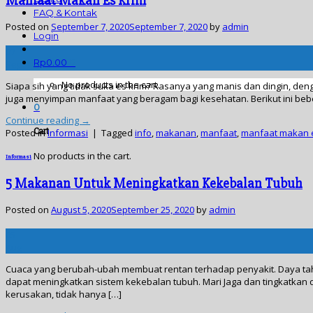
Manfaat Makan Es Krim
FAQ & Kontak
Posted on
September 7, 2020
September 7, 2020
by
admin
Login
07
Rp
0.00
0
Sep
No products in the cart.
Siapa sih yang tidak suka es krim? Rasanya yang manis dan dingin, den
juga menyimpan manfaat yang beragam bagi kesehatan. Berikut ini bebe
0
Continue reading
→
Cart
Posted in
Informasi
|
Tagged
info
,
makanan
,
manfaat
,
manfaat makan e
No products in the cart.
Informasi
5 Makanan Untuk Meningkatkan Kekebalan Tubuh
Posted on
August 5, 2020
September 25, 2020
by
admin
05
Aug
Cuaca yang berubah-ubah membuat rentan terhadap penyakit. Daya taha
dapat meningkatkan sistem kekebalan tubuh. Mari Jaga dan tingkatkan 
kerusakan, tidak hanya […]