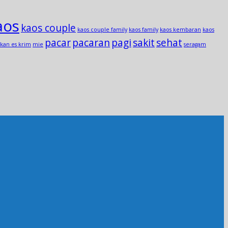
aos
kaos couple
kaos couple family
kaos family
kaos kembaran
kaos
pacar
pacaran
pagi
sakit
sehat
kan es krim
mie
seragam