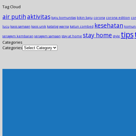
Tag Cloud
air putih
aktivitas
baju komunitas
bikin baju
corona
corona edition
cor
kesehatan
lucu
kaos samaan
kaos unik
katalog warna
katun combed
komuni
tips
stay home
seragam kembaran
seragam samaan
stay at home
style
Categories
Categories