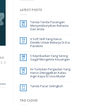
LATEST POSTS
Tanda-Tanda Pasangan
06
Sep
Menyembunyikan Rahasia
Dari Anda
6 Soft Skill Yang Harus
13
Jul
Dimiliki Untuk Bekerja Di Era
Pandemi
5 Kepribadian Yang Sering
08
lal
Jul
Gagal Mengelola Keuangan
 […]
Ini Tuntutan Pergaulan Yang
06
Jul
Harus Ditinggalkan Kalau
Ingin Kaya Di Usia Muda!
ment
Tanda Pacar Selingkuh
11
Jun
TAG CLOUD