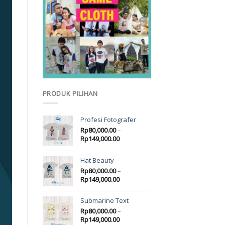
PRODUK PILIHAN
Profesi Fotografer
Rp
80,000.00
–
Rp
149,000.00
Hat Beauty
Rp
80,000.00
–
Rp
149,000.00
Submarine Text
Rp
80,000.00
–
Rp
149,000.00