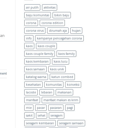
air putih
aktivitas
baju komunitas
bikin baju
corona
corona edition
corona virus
dirumah aja
hujan
gan
info
kampanye pencegahan corona
kaos
kaos couple
kaos couple family
kaos family
kaos kembaran
kaos lucu
kaos samaan
kaos unik
ment
katalog warna
katun combed
kesehatan
komunitas
konveksi
lacoste
lebaran
makanan
manfaat
manfaat makan es krim
mie
pacar
pacaran
pagi
sakit
sehat
seragam
seragam kembaran
seragam samaan