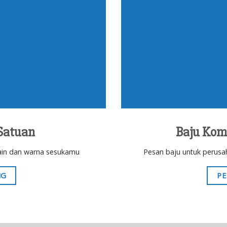
Satuan
Baju Kom
esain dan warna sesukamu
Pesan baju untuk perusa
NG
PE