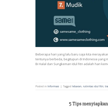
Beberapa hari yang lalu baru saja kita merayakan 
tentunya berbeda, begitupun di Indonesia yang me
Bi Halal dan Sungkeman Idul Fitri adalah hari k
Posted in
Informasi
|
Tagged
lebaran
,
rutinitas idul fitri
,
tr
5 Tips menyiapkan