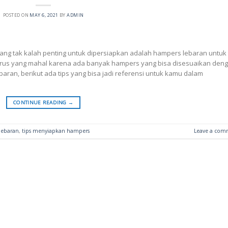
POSTED ON
MAY 6, 2021
BY
ADMIN
n yang tak kalah penting untuk dipersiapkan adalah hampers lebaran untuk
harus yang mahal karena ada banyak hampers yang bisa disesuaikan den
ran, berikut ada tips yang bisa jadi referensi untuk kamu dalam
CONTINUE READING
→
lebaran
,
tips menyiapkan hampers
Leave a com