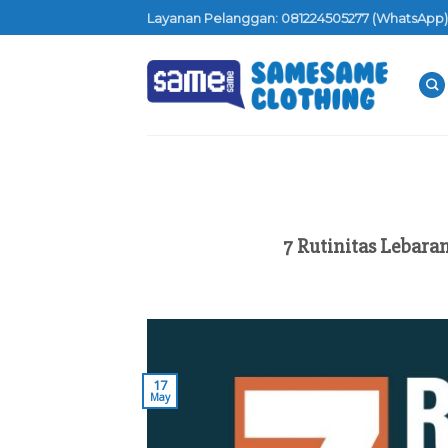
Skip
Layanan Pelanggan: 081224505277 (WhatsApp)
to
content
7 Rutinitas Lebara
17
May