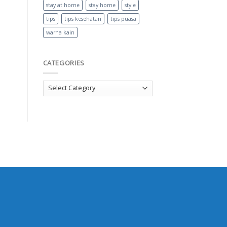
stay at home
stay home
style
tips
tips kesehatan
tips puasa
warna kain
CATEGORIES
Categories