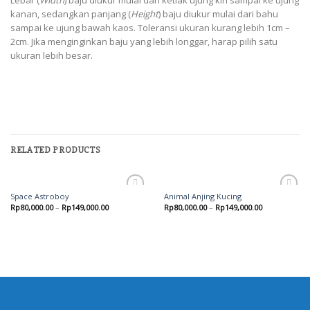
Lebar (
Width
) baju diukur mulai dari ketiak ujung kiri sampai ke ujung
kanan, sedangkan panjang (
Height
) baju diukur mulai dari bahu
sampai ke ujung bawah kaos. Toleransi ukuran kurang lebih 1cm –
2cm. Jika menginginkan baju yang lebih longgar, harap pilih satu
ukuran lebih besar.
RELATED PRODUCTS
Space Astroboy
Animal Anjing Kucing
Add to
Add to
Rp
80,000.00
–
Rp
149,000.00
Rp
80,000.00
–
Rp
149,000.00
wishlist
wishlist