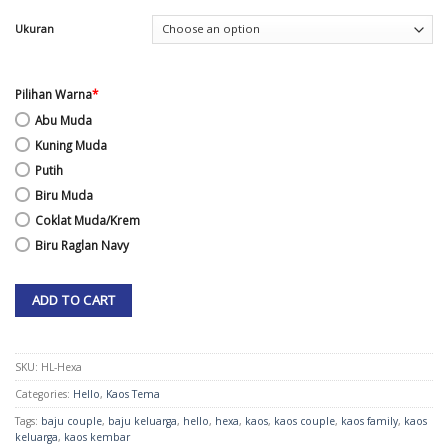
Ukuran
Pilihan Warna
*
Abu Muda
Kuning Muda
Putih
Biru Muda
Coklat Muda/Krem
Biru Raglan Navy
ADD TO CART
SKU:
HL-Hexa
Categories:
Hello
,
Kaos Tema
Tags:
baju couple
,
baju keluarga
,
hello
,
hexa
,
kaos
,
kaos couple
,
kaos family
,
kaos
keluarga
,
kaos kembar