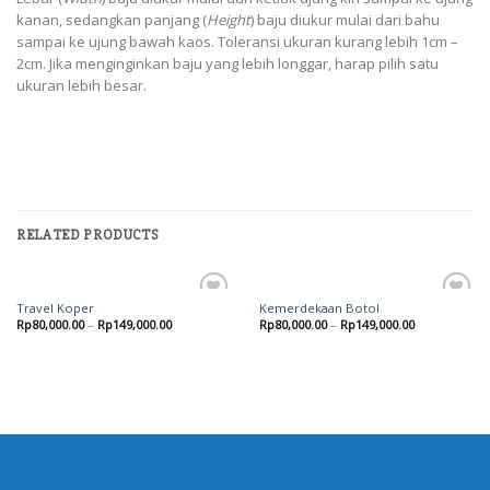
kanan, sedangkan panjang (
Height
) baju diukur mulai dari bahu
sampai ke ujung bawah kaos. Toleransi ukuran kurang lebih 1cm –
2cm. Jika menginginkan baju yang lebih longgar, harap pilih satu
ukuran lebih besar.
RELATED PRODUCTS
Travel Koper
Kemerdekaan Botol
Add to
Add to
Rp
80,000.00
–
Rp
149,000.00
Rp
80,000.00
–
Rp
149,000.00
wishlist
wishlist