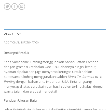
DESCRIPTION
ADDITIONAL INFORMATION
Deskripsi Produk
Kaos Samesame Clothing menggunakan bahan Cotton Combed
dengan gramasi ketebalan 24s/ 30s. Bahannya dingin, lembut,
nyaman dipakai dan juga menyerap keringat. Untuk sablon
Samesame Clothing menggunakan sablon
Direct To Garment
(DTG)
Printing
dengan bahan tinta impor dari USA. Tinta langsung
menyerap di atas serat kain dan hasil sablon terlihat halus, dengan
warna tajam dan gradasi mendetail.
Panduan Ukuran Baju
Lebar (
Width
) baju diukur mulai dari ketiak ujung kiri sampai ke ujung