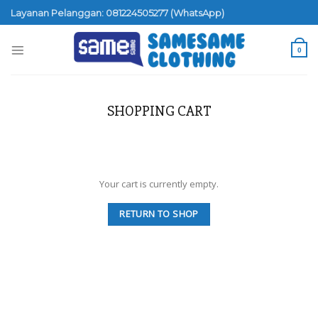
Skip
Layanan Pelanggan: 081224505277 (WhatsApp)
to
content
0
SHOPPING CART
Your cart is currently empty.
RETURN TO SHOP